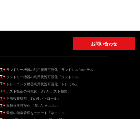
お問い合わせ
ランドリー機器の利用状況可視化「ランドミルforホテル」
ランドリー機器の利用状況可視化「ランドミル」
トレーニング機器利用状況可視化「トレミル」
ポスト投函の可視化「B's AI ポスト検知」
不法投棄監視「B's AI パトロール」
混雑状況可視化 「B's AI Mosaic」
愛猫の健康管理をサポート「ネコミル」
IoT宅配ボックス「B's AI 宅配BOX通知」
B's EV充電設備IoTソリューション「BEIS-X1」
B's SupportSolution (車椅子検知)