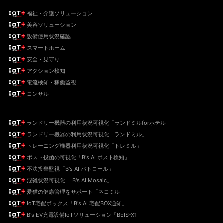
福祉・介護ソリューション
美容ソリューション
設備使用状況確認
スマートホーム
安全・見守り
アクション検知
電流検知・稼働監視
コンサル
ランドリー機器の利用状況可視化「ランドミルforホテル」
ランドリー機器の利用状況可視化「ランドミル」
トレーニング機器利用状況可視化「トレミル」
ポスト投函の可視化「B's AI ポスト検知」
不法投棄監視「B's AI パトロール」
混雑状況可視化 「B's AI Mosaic」
愛猫の健康管理をサポート「ネコミル」
IoT宅配ボックス「B's AI 宅配BOX通知」
B's EV充電設備IoTソリューション「BEIS-X1」