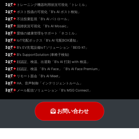
トレーニング機器利用状況可視化「トレミル」
ポスト投函の可視化「B's AI ポスト検知」
不法投棄監視「B's AI パトロール」
混雑状況可視化 「B's AI Mosaic」
愛猫の健康管理をサポート「ネコミル」
IoT宅配ボックス「B's AI 宅配BOX通知」
B's EV充電設備IoTソリューション「BEIS-X1」
B's SupportSolution (車椅子検知)
顔認証、検温、出退勤「B's AI 打刻 with 検温」
顔認証、検温 「B's AI Face」「B's AI Face Premium」
リモート面会「B's AI Meet」
HA、音声制御「インテリジェントルーム」
メール配信ソリューション「B's MSG Connect」
お問い合わせ
Twitter
YouTube
insta
FB
© 2018-2026 B’s STYLE Co., Ltd All Rights Reserved.