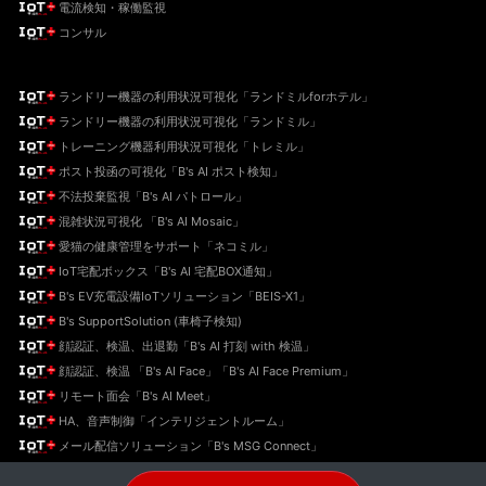
電流検知・稼働監視
コンサル
ランドリー機器の利用状況可視化「ランドミルforホテル」
ランドリー機器の利用状況可視化「ランドミル」
トレーニング機器利用状況可視化「トレミル」
ポスト投函の可視化「B's AI ポスト検知」
不法投棄監視「B's AI パトロール」
混雑状況可視化 「B's AI Mosaic」
愛猫の健康管理をサポート「ネコミル」
IoT宅配ボックス「B's AI 宅配BOX通知」
B's EV充電設備IoTソリューション「BEIS-X1」
B's SupportSolution (車椅子検知)
顔認証、検温、出退勤「B's AI 打刻 with 検温」
顔認証、検温 「B's AI Face」「B's AI Face Premium」
リモート面会「B's AI Meet」
HA、音声制御「インテリジェントルーム」
メール配信ソリューション「B's MSG Connect」