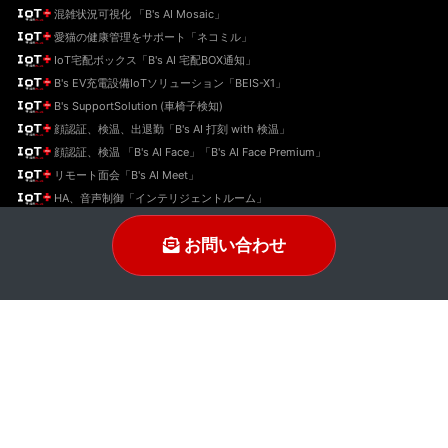
混雑状況可視化 「B's AI Mosaic」
愛猫の健康管理をサポート「ネコミル」
IoT宅配ボックス「B's AI 宅配BOX通知」
B's EV充電設備IoTソリューション「BEIS-X1」
B's SupportSolution (車椅子検知)
顔認証、検温、出退勤「B's AI 打刻 with 検温」
顔認証、検温 「B's AI Face」「B's AI Face Premium」
リモート面会「B's AI Meet」
HA、音声制御「インテリジェントルーム」
メール配信ソリューション「B's MSG Connect」
お問い合わせ
Twitter
YouTube
insta
FB
© 2018-2026 B’s STYLE Co., Ltd All Rights Reserved.