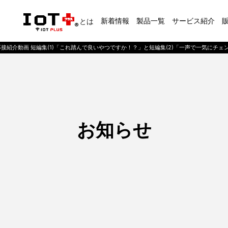
新着情報
製品一覧
サービス紹介
とは
T応接紹介動画 短編集(1)「これ踏んで良いやつですか！？」と短編集(2)「一声で一気にチ
お知らせ