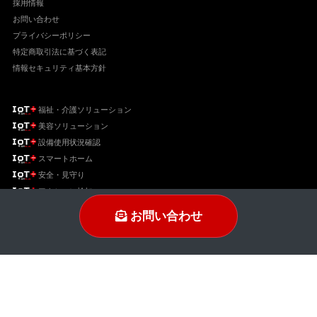
採用情報
お問い合わせ
プライバシーポリシー
特定商取引法に基づく表記
情報セキュリティ基本方針
福祉・介護ソリューション
美容ソリューション
設備使用状況確認
スマートホーム
安全・見守り
アクション検知
電流検知・稼働監視
お問い合わせ
コンサル
ランドリー機器の利用状況可視化「ランドミルforホテル」
ランドリー機器の利用状況可視化「ランドミル」
トレーニング機器利用状況可視化「トレミル」
ポスト投函の可視化「B's AI ポスト検知」