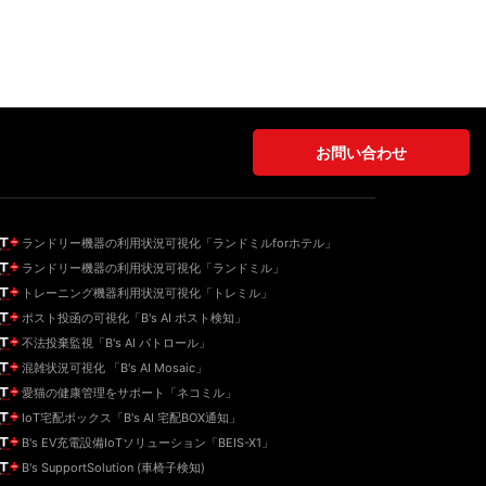
お問い合わせ
ランドリー機器の利用状況可視化「ランドミルforホテル」
ランドリー機器の利用状況可視化「ランドミル」
トレーニング機器利用状況可視化「トレミル」
ポスト投函の可視化「B's AI ポスト検知」
不法投棄監視「B's AI パトロール」
混雑状況可視化 「B's AI Mosaic」
愛猫の健康管理をサポート「ネコミル」
IoT宅配ボックス「B's AI 宅配BOX通知」
B's EV充電設備IoTソリューション「BEIS-X1」
B's SupportSolution (車椅子検知)