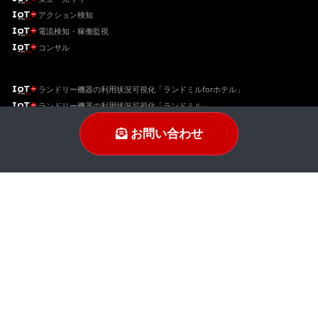
アクション検知
電流検知・稼働監視
コンサル
ランドリー機器の利用状況可視化「ランドミルforホテル」
ランドリー機器の利用状況可視化「ランドミル」
トレーニング機器利用状況可視化「トレミル」
お問い合わせ
ポスト投函の可視化「B's AI ポスト検知」
不法投棄監視「B's AI パトロール」
混雑状況可視化 「B's AI Mosaic」
愛猫の健康管理をサポート「ネコミル」
IoT宅配ボックス「B's AI 宅配BOX通知」
B's EV充電設備IoTソリューション「BEIS-X1」
B's SupportSolution (車椅子検知)
顔認証、検温、出退勤「B's AI 打刻 with 検温」
顔認証、検温 「B's AI Face」「B's AI Face Premium」
リモート面会「B's AI Meet」
HA、音声制御「インテリジェントルーム」