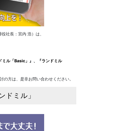
締役社長：宮内 浩）は、
ミル「Basic」
』、『
ランドミル
検討の方は、是非お問い合わせください。
ランドミル」