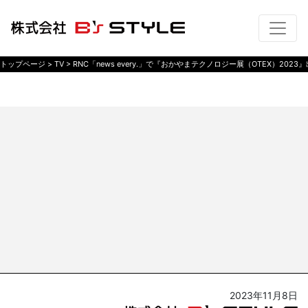
トップページ
>
TV
>
RNC「news every.」で『おかやまテクノロジー展（OTEX）202
2023年11月8日