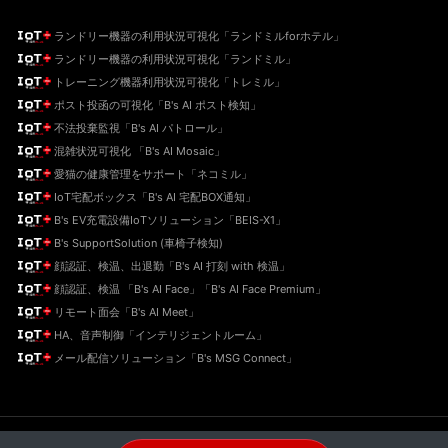
ランドリー機器の利用状況可視化「ランドミルforホテル」
ランドリー機器の利用状況可視化「ランドミル」
トレーニング機器利用状況可視化「トレミル」
ポスト投函の可視化「B's AI ポスト検知」
不法投棄監視「B's AI パトロール」
混雑状況可視化 「B's AI Mosaic」
愛猫の健康管理をサポート「ネコミル」
IoT宅配ボックス「B's AI 宅配BOX通知」
B's EV充電設備IoTソリューション「BEIS-X1」
B's SupportSolution (車椅子検知)
顔認証、検温、出退勤「B's AI 打刻 with 検温」
顔認証、検温 「B's AI Face」「B's AI Face Premium」
リモート面会「B's AI Meet」
HA、音声制御「インテリジェントルーム」
メール配信ソリューション「B's MSG Connect」