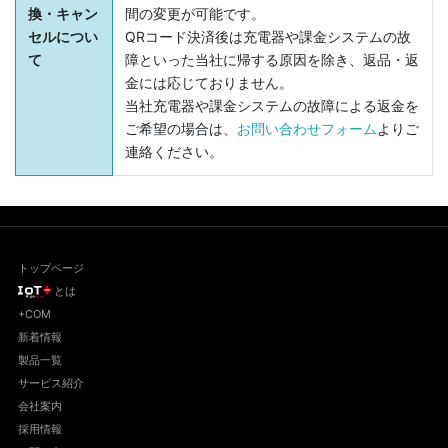
換・キャン
間の変更が可能です。
セルについ
QRコード決済後は充電器や課金システムの故
て
障といった当社に帰する原因を除き、返品・返
金には応じておりません。
当社充電器や課金システムの故障による返金を
ご希望の場合は、
お問い合わせフォーム
よりご
連絡ください。
トップページ
とは
+COM
新着情報
製品一覧
サービス紹介
会社案内
採用情報