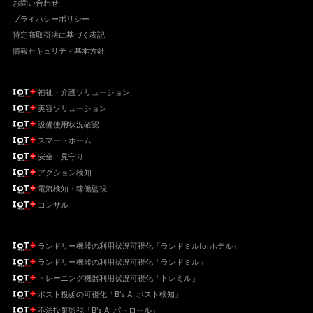
お問い合わせ
プライバシーポリシー
特定商取引法に基づく表記
情報セキュリティ基本方針
福祉・介護ソリューション
美容ソリューション
設備使用状況確認
スマートホーム
安全・見守り
アクション検知
電流検知・稼働監視
コンサル
ランドリー機器の利用状況可視化「ランドミルforホテル」
ランドリー機器の利用状況可視化「ランドミル」
トレーニング機器利用状況可視化「トレミル」
ポスト投函の可視化「B's AI ポスト検知」
不法投棄監視「B's AI パトロール」