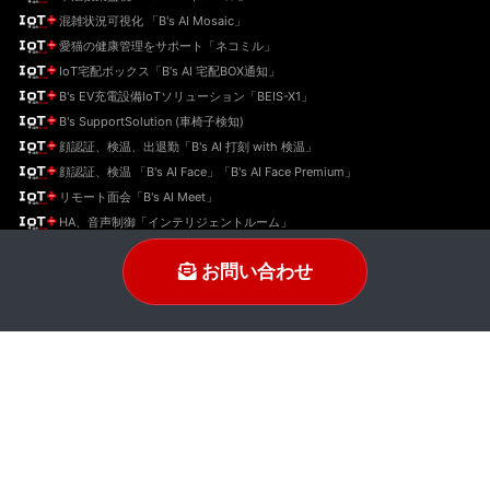
混雑状況可視化 「B's AI Mosaic」
愛猫の健康管理をサポート「ネコミル」
IoT宅配ボックス「B's AI 宅配BOX通知」
B's EV充電設備IoTソリューション「BEIS-X1」
B's SupportSolution (車椅子検知)
顔認証、検温、出退勤「B's AI 打刻 with 検温」
顔認証、検温 「B's AI Face」「B's AI Face Premium」
リモート面会「B's AI Meet」
HA、音声制御「インテリジェントルーム」
メール配信ソリューション「B's MSG Connect」
お問い合わせ
Twitter
YouTube
insta
FB
© 2018-2026 B’s STYLE Co., Ltd All Rights Reserved.