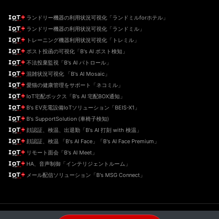
ランドリー機器の利用状況可視化「ランドミルforホテル」
ランドリー機器の利用状況可視化「ランドミル」
トレーニング機器利用状況可視化「トレミル」
ポスト投函の可視化「B's AI ポスト検知」
不法投棄監視「B's AI パトロール」
混雑状況可視化 「B's AI Mosaic」
愛猫の健康管理をサポート「ネコミル」
IoT宅配ボックス「B's AI 宅配BOX通知」
B's EV充電設備IoTソリューション「BEIS-X1」
B's SupportSolution (車椅子検知)
顔認証、検温、出退勤「B's AI 打刻 with 検温」
顔認証、検温 「B's AI Face」「B's AI Face Premium」
リモート面会「B's AI Meet」
HA、音声制御「インテリジェントルーム」
メール配信ソリューション「B's MSG Connect」