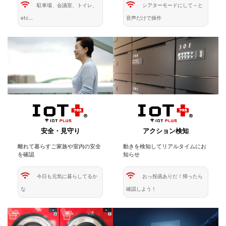
駐車場、会議室、トイレ、
シアターモードにして～と
etc…
音声だけで操作
アクション検知
安全・見守り
動きを検知してリアルタイムにお
離れて暮らすご家族や室内の安全
知らせ
を確認
おっ投函ありだ！帰ったら
今日も元気に暮らしてるか
確認しよう！
な