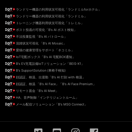
ランドリー機器の利用状況可視化「ランドミルforホテル」
ランドリー機器の利用状況可視化「ランドミル」
トレーニング機器利用状況可視化「トレミル」
ポスト投函の可視化「B's AI ポスト検知」
不法投棄監視「B's AI パトロール」
混雑状況可視化 「B's AI Mosaic」
愛猫の健康管理をサポート「ネコミル」
IoT宅配ボックス「B's AI 宅配BOX通知」
B's EV充電設備IoTソリューション「BEIS-X1」
B's SupportSolution (車椅子検知)
顔認証、検温、出退勤「B's AI 打刻 with 検温」
顔認証、検温 「B's AI Face」「B's AI Face Premium」
リモート面会「B's AI Meet」
HA、音声制御「インテリジェントルーム」
メール配信ソリューション「B's MSG Connect」