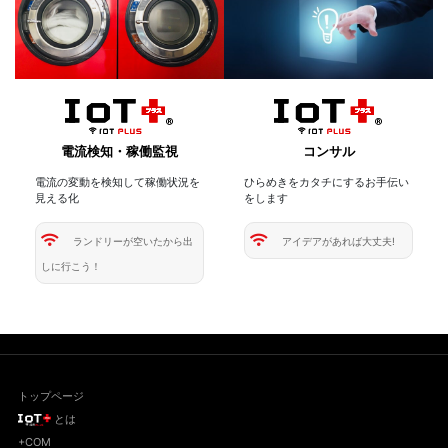
電流検知・稼働監視
コンサル
電流の変動を検知して稼働状況を
ひらめきをカタチにするお手伝い
見える化
をします
ランドリーが空いたから出
アイデアがあれば大丈夫!
しに行こう！
トップページ
とは
+COM