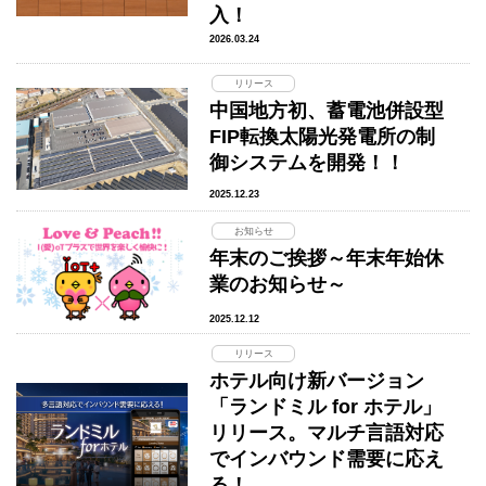
入！
2026.03.24
リリース
中国地方初、蓄電池併設型
FIP転換太陽光発電所の制
御システムを開発！！
2025.12.23
お知らせ
年末のご挨拶～年末年始休
業のお知らせ～
2025.12.12
リリース
ホテル向け新バージョン
「ランドミル for ホテル」
リリース。マルチ言語対応
でインバウンド需要に応え
る！