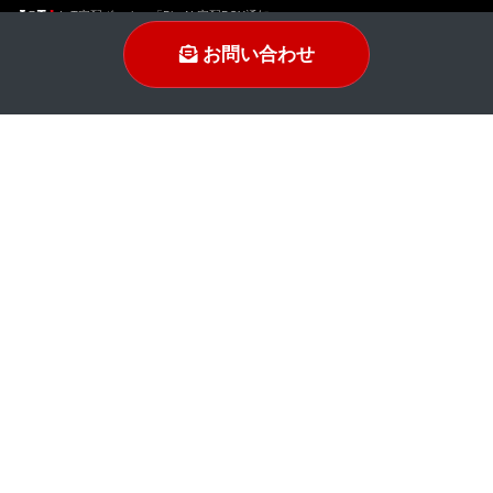
IoT宅配ボックス「B's AI 宅配BOX通知」
B's EV充電設備IoTソリューション「BEIS-X1」
お問い合わせ
B's SupportSolution (車椅子検知)
顔認証、検温、出退勤「B's AI 打刻 with 検温」
顔認証、検温 「B's AI Face」「B's AI Face Premium」
リモート面会「B's AI Meet」
HA、音声制御「インテリジェントルーム」
メール配信ソリューション「B's MSG Connect」
Twitter
YouTube
insta
FB
© 2018-2026 B’s STYLE Co., Ltd All Rights Reserved.