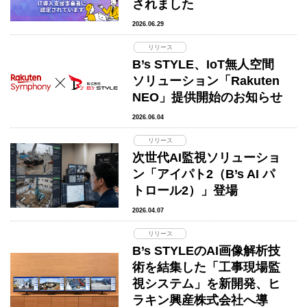
されました
2026.06.29
リリース
B’s STYLE、IoT無人空間
ソリューション「Rakuten
NEO」提供開始のお知らせ
2026.06.04
リリース
次世代AI監視ソリューショ
ン「アイパト2（B’s AI パ
トロール2）」登場
2026.04.07
リリース
B’s STYLEのAI画像解析技
術を結集した「工事現場監
視システム」を新開発、ヒ
ラキン興産株式会社へ導